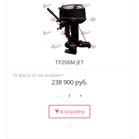
TP25BM JET
По факту 30 сил, водомет!
238 900 руб.
-
+
в корзину