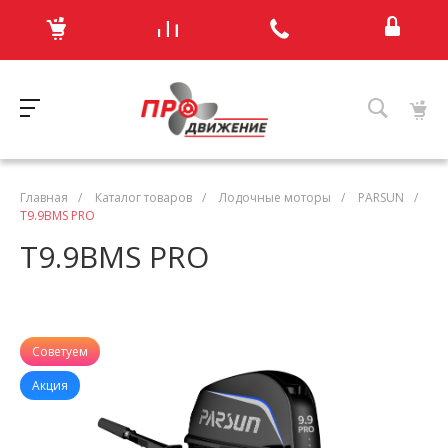
Главная
/
Каталог товаров
/
Лодочные моторы
/
PARSUN
/
T9.9BMS PRO
T9.9BMS PRO
Советуем
Акция