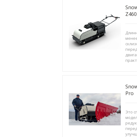
Snow
Z460
Длинн
менее
склиз
перед
двига
практ
букси
базов
котор
Snowd
Snow
Pro
Это с
модел
редук
перед
улучш