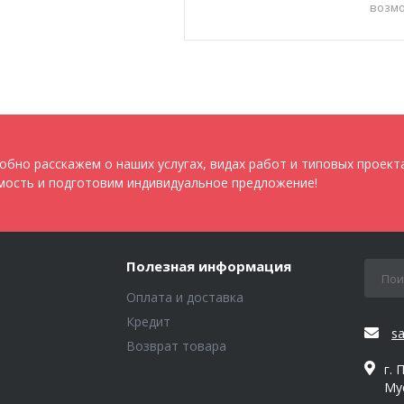
возм
мотоб
позво
водит
шага 
обно расскажем о наших услугах, видах работ и типовых проект
мость и подготовим индивидуальное предложение!
Полезная информация
Оплата и доставка
Кредит
s
Возврат товара
г. 
Му