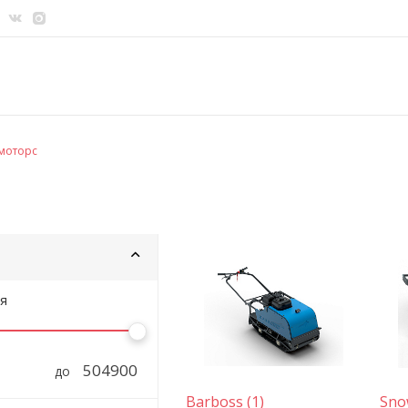
моторс
я
до
Barboss (1)
Sno