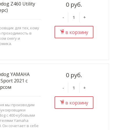
dog Z460 Utility
0 руб.
ерс)
-
+
ровщик для тех, кому
в корзину
 проходимость в
ком снегу и
омика.
wdog YAMAHA
0 руб.
 Sport 2021 с
ерсом
-
+
в корзину
ня мы производим
буксировщики
og с 400-кубовыми
телями Yamaha
. Он сочетает в себе