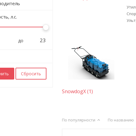
водитель
Утил
Спор
ть, л.с.
Ульт
до
SnowdogX (1)
По популярности
По названию