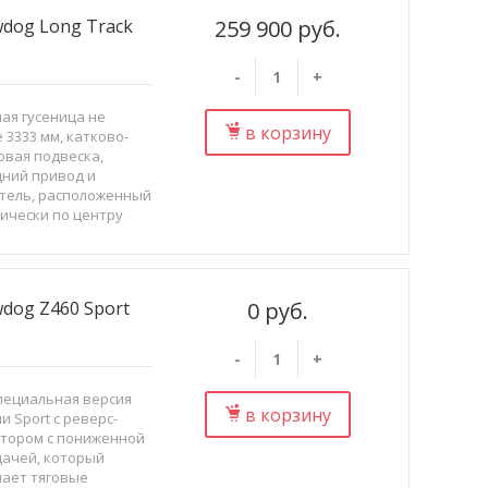
dog Long Track
259 900 руб.
-
+
ая гусеница не
в корзину
 3333 мм, катково-
овая подвеска,
ний привод и
тель, расположенный
ически по центру
ровщика — вот
ые принципы, на
ых построен
og Long&nb...
dog Z460 Sport
0 руб.
-
+
пециальная версия
в корзину
и Sport с реверс-
тором с пониженной
ачей, который
ает тяговые