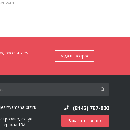
ожности
уксировщика,
ляет передвигаться
елю со скоростью
и использовать...
ах, рассчитаем
Задать вопрос
ales@yamaha-ptz.ru
(8142) 797-000
Петрозаводск, ул.
Заказать звонок
езерская 15А