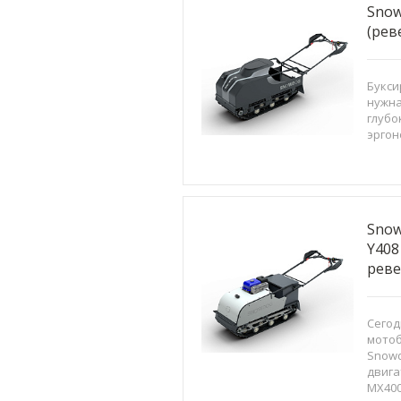
Snow
(рев
Букси
нужна
глубо
эргон
Sno
Y408
рев
Сегод
мото
Snowd
двига
MX400