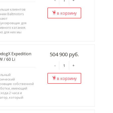
-
+
ольше клиентов
в корзину
нии Baltmotors
рают
уксировщик для
ивного катания.
о для них мы
аботали новую
ль мотобуксировщика
og Sport. В ней
ика и
dogX Expedition
504 900 руб.
ляемость...
W / 60 Li
-
+
альный
в корзину
рический
ровщик собственной
аботки, имеющий
 хода 2 часа и
атор, который
ает прямо во время
ния.