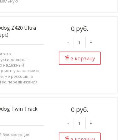
имальную
водительность,
ое качество и
мичность для
мальной
dog Z420 Ultra
0 руб.
уатаци...
ерс)
-
+
ого-то
в корзину
буксировщик —
то надёжный
ник в увлечении и
е. Не роскошь, а
тво передвижения.
о для них мы создали
og с низким
телем и большим
, и теперь самые ...
dog Twin Track
0 руб.
-
+
й буксировщик
в корзину