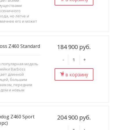
ает всеми
муществами
усеничного
хода, но легче и
мичнее его и может
озиться в багажнике
а или
автобуса. Кроме того
ладает
oss Z460 Standard
184 900 руб.
взойденным ...
-
+
 популярная модель
нейки Barboss
в корзину
ает длинной
ицей, большим
ником, передним
одом и новым
ым двигателем,
бным разогнать
ровщик до скорости
 40 км/ч.
dog Z460 Sport
204 900 руб.
ерс)