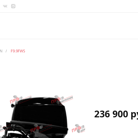
UN
/
F9.9FWS
236 900 р