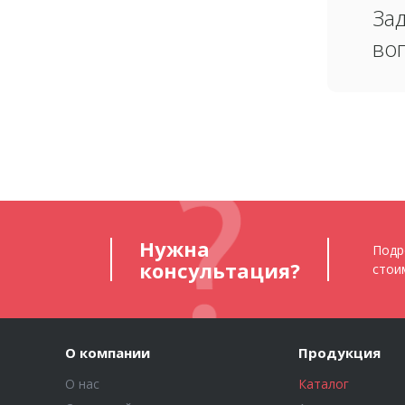
За
во
Нужна
Подр
консультация?
стои
О компании
Продукция
О нас
Каталог