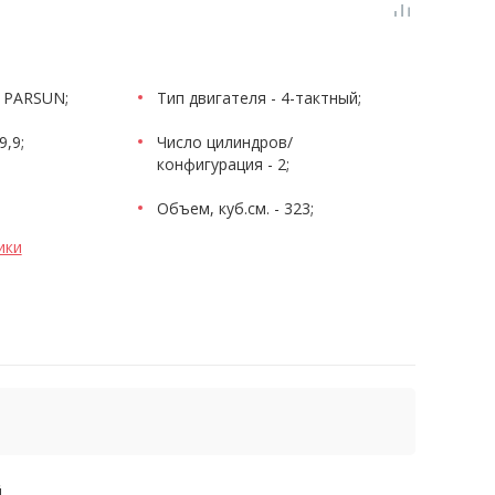
 PARSUN;
Тип двигателя - 4-тактный;
9,9;
Число цилиндров/
конфигурация - 2;
Объем, куб.см. - 323;
ики
й