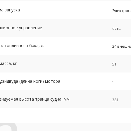
а запуска
Электрост
нционное управление
есть
ь топливного бака, л.
24,внешн
масса, кг
51
дэйдвуда (длина ноги) мотора
S
ендуемая высота транца судна, мм
381