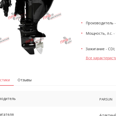
Производитель -
Мощность, л.с. - 
Зажигание - CDI;
Все характерист
стики
Отзывы
водитель
PARSUN
игателя
4-тактны