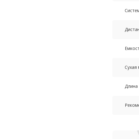
Систем
Диста
Емкост
Сухая 
Длина 
Реком