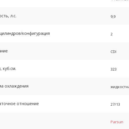
ть, л.с.
9,9
 цилиндров/конфигурация
2
ание
CDI
 куб.см.
323
ма охлаждения
жидкостн
аточное отношение
27/13
Parsun