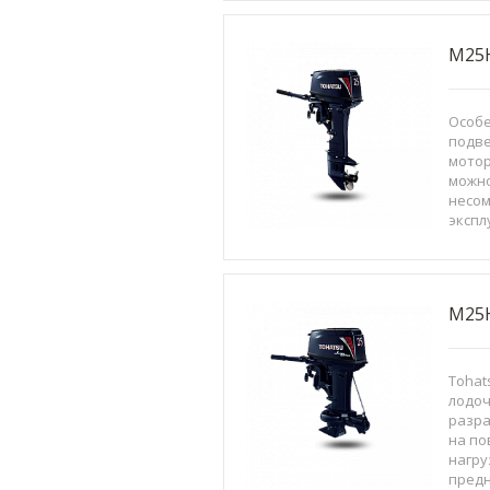
M25
Особ
подве
мотор
можно
несом
экспл
управ
Испо
и пр
техно
M25H
Tohats
лодоч
разра
на п
нагру
предн