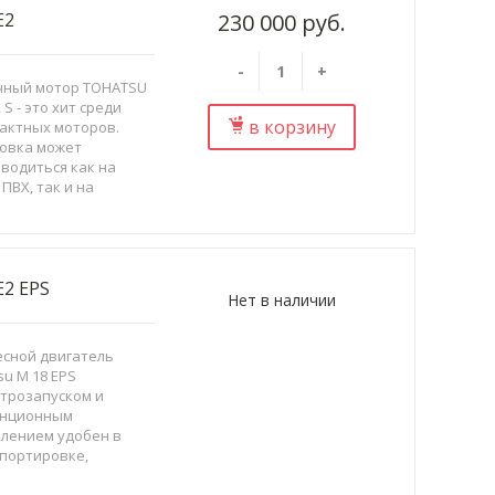
E2
230 000 руб.
-
+
чный мотор TOHATSU
 S - это хит среди
в корзину
актных моторов.
овка может
водиться как на
 ПВХ, так и на
ьшие катера. Он
асно в себе сочетает
ческие и
уатационн...
2 EPS
Нет в наличии
сной двигатель
su M 18 EPS
ктрозапуском и
анционным
лением удобен в
портировке,
овке и легок в
уатции.