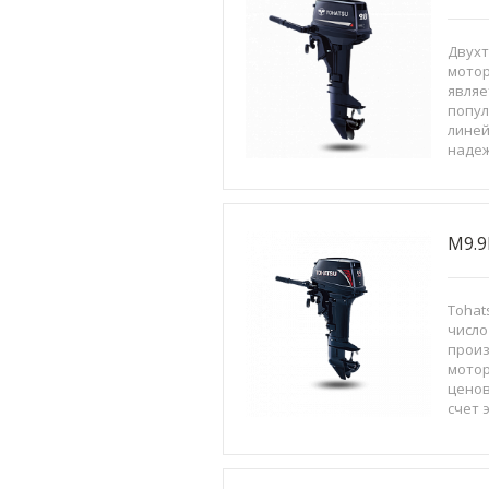
Двух
мотор
являе
попул
линей
надеж
конеч
на вы
двига
рекор
M9.9
Tohat
число
прои
мотор
ценов
счет 
больш