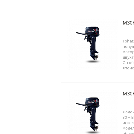
экспл
мелко
песча
порог
M30
Tohats
попу
мотор
двухт
Он об
японс
выдел
качес
демо
произ
M30
Лодоч
30 H 
испол
модел
обор