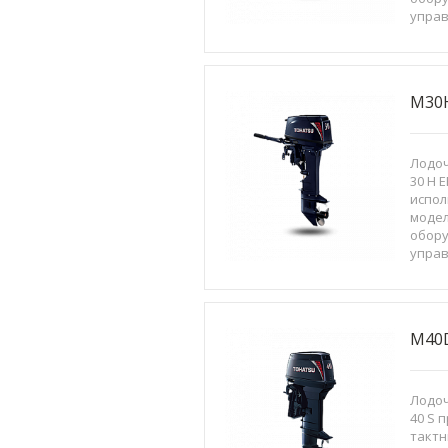
управ
машин
элетр
бак с
M30
Лодоч
30 H 
испол
модел
обор
управ
машин
элетр
бак с
M40
Лодоч
40 S 
тактн