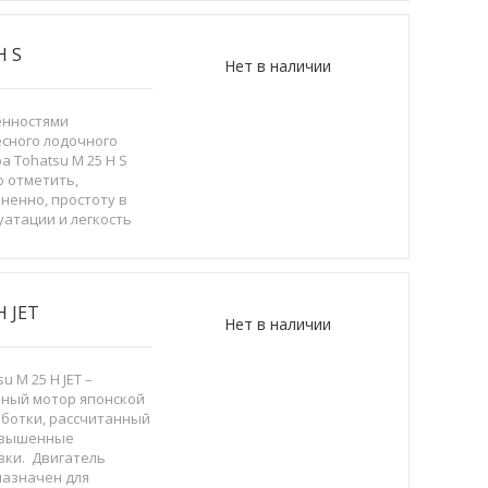
H S
Нет в наличии
енностями
сного лодочного
а Tohatsu M 25 H S
 отметить,
ненно, простоту в
уатации и легкость
ления.
льзование надежных
оверенных временем
логий, позволяю...
 JET
Нет в наличии
u M 25 H JET –
ный мотор японской
ботки, рассчитанный
овышенные
зки. Двигатель
азначен для