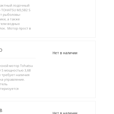
тактный лодочный
 TOHATSU M3,5B2 S
т рыболовы-
ики, а также
тели водных
лок. Мотор прост в
ьзовании, легок в
лении, а вес,
ый всего 16
рамм, дает дополн...
D
Нет в наличии
сной мотор Tohatsu
D S мощностью 3,68
е требует наличия
на управление.
тель
теризуется
чным сочетанием
и мощности, очень
н в эксплуатации.
B
Нет в наличии