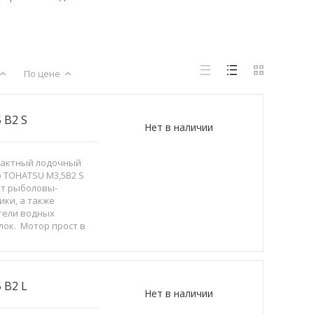
По цене
5 B2 S
Нет в наличии
тактный лодочный
 TOHATSU M3,5B2 S
т рыболовы-
ики, а также
тели водных
лок. Мотор прост в
ьзовании, легок в
лении, а вес,
ый всего 16
рамм, дает дополн...
5 B2 L
Нет в наличии