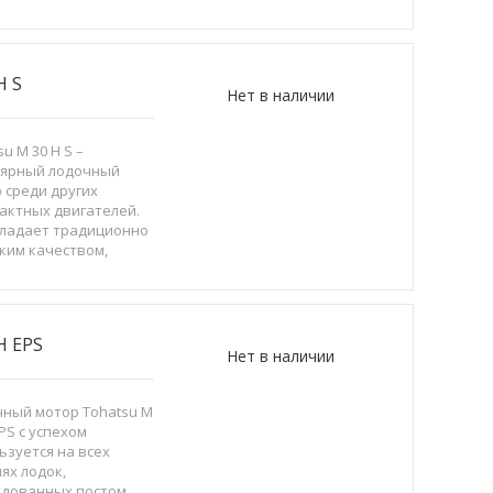
уатации на
водье, а также
ных отмелей и
ов.
H S
Нет в наличии
u M 30 H S –
лярный лодочный
 среди других
актных двигателей.
ладает традиционно
ким качеством,
яется высоким
твом изготовления и
нстрирует высокую
вод...
H EPS
Нет в наличии
ный мотор Tohatsu M
EPS с успехом
ьзуется на всех
ях лодок,
удованных постом