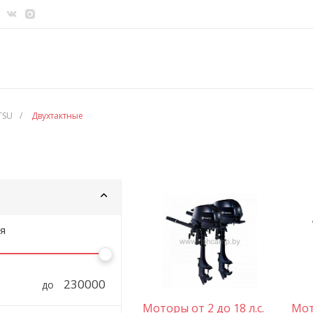
TSU
/
Двухтактные
я
до
Моторы от 2 до 18 л.с.
Мот