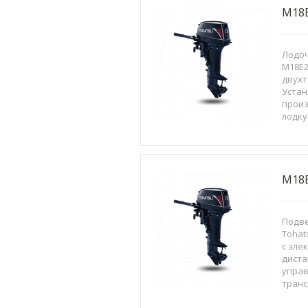
M18
Лодо
M18E2
двухт
Устан
произ
лодку
небол
прекр
техни
экспл
M18E
Подве
Tohat
с эле
дист
управ
транс
устан
экспл