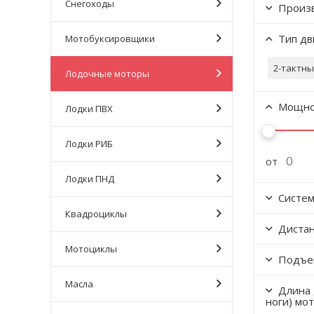
Снегоходы
Произ
Тип дв
Мотобуксировщики
2-тактны
Лодочные моторы
Мощнос
Лодки ПВХ
Лодки РИБ
от
Лодки ПНД
Систем
Квадроциклы
Дистан
Мотоциклы
Подъем
Масла
Длина 
ноги) мо