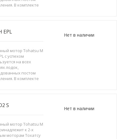
ления. В комплекте
ка газ-реверс,
окабели, топливный
о шлангом
H EPL
Нет в наличии
ный мотор Tohatsu M
EPL с успехом
ьзуется на всех
ях лодок,
удованных постом
ления. В комплекте
ка газ-реверс,
окабели, топливный
о шлангом
D2 S
Нет в наличии
ный мотор Tohatsu M
принадлежит к 2-х
ым моторам Тохатсу