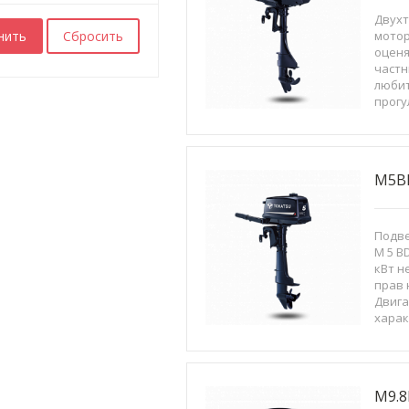
Двух
мотор
оценя
частн
люби
прогу
испол
управ
котор
килог
M5B
Подве
M 5 B
кВт н
прав 
Двига
харак
отли
веса 
удобе
M9.8