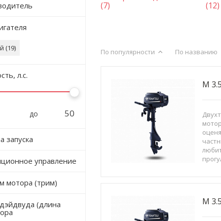
(7)
(12)
водитель
игателя
й (
19
)
По популярности
По названию
ть, л.с.
M 3.
до
Двух
мотор
оценя
а запуска
частн
люби
прогу
ционное управление
испол
управ
 мотора (трим)
котор
килог
M 3.
дэйдвуда (длина
тора