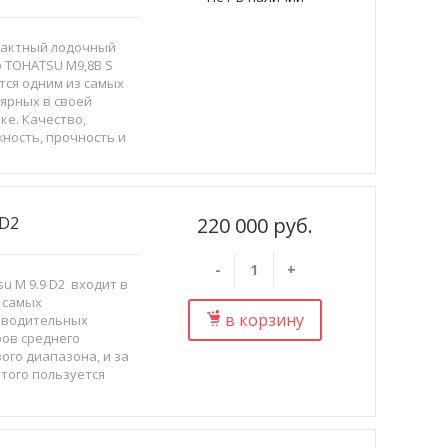
тактный лодочный
 TOHATSU M9,8B S
тся одним из самых
ярных в своей
ке. Качество,
ность, прочность и
но же цена/ качество
соте. Данный
тель побил все
ды...
D2
220 000 руб.
-
+
su M 9.9 D2 входит в
 самых
в корзину
зводительных
ов среднего
ого диапазона, и за
этого пользуется
им спросом.