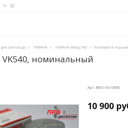
 для снегохода
/
YAMAHA
/
YAMAHA Viking 540
/
Коленвал и поршне
 VK540, номинальный
Арт. 8R6116310095
10 900 ру