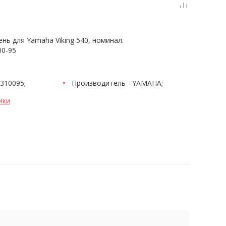
ь для Yamaha Viking 540, номинал.
00-95
310095;
Производитель - YAMAHA;
ики