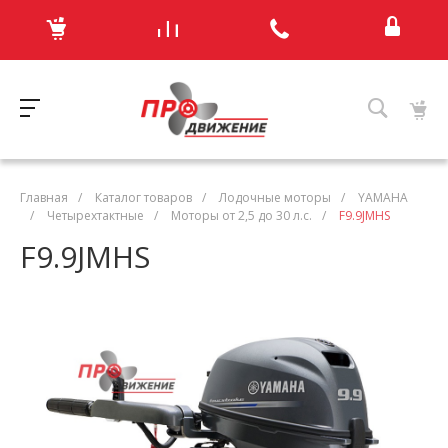
Главная
/
Каталог товаров
/
Лодочные моторы
/
YAMAHA
/
Четырехтактные
/
Моторы от 2,5 до 30 л.с.
/
F9.9JMHS
F9.9JMHS