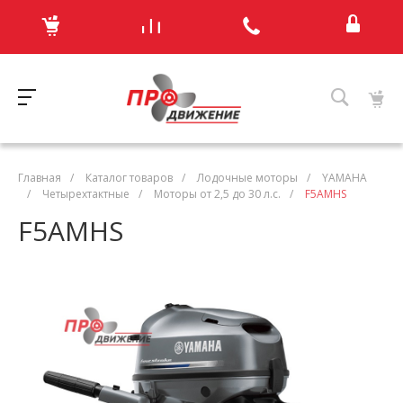
Главная
/
Каталог товаров
/
Лодочные моторы
/
YAMAHA
/
Четырехтактные
/
Моторы от 2,5 до 30 л.с.
/
F5AMHS
F5AMHS