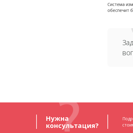
Система изм
обеспечит б
За
во
Нужна
Подр
консультация?
стои