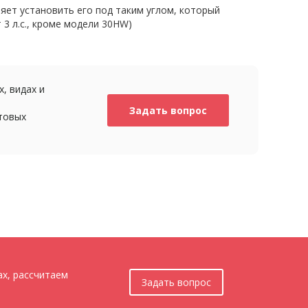
ет установить его под таким углом, который
3 л.с., кроме модели 30HW)
, видах и
Задать вопрос
товых
ах, рассчитаем
Задать вопрос