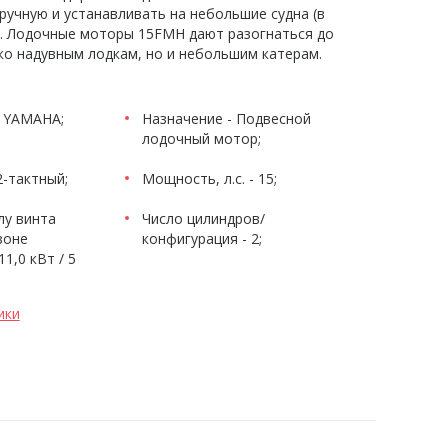
ручную и устанавливать на небольшие судна (в
. Лодочные моторы 15FMH дают разогнаться до
ко надувным лодкам, но и небольшим катерам.
- YAMAHA;
Назначение - Подвесной
лодочный мотор;
2-тактный;
Мощность, л.с. - 15;
лу винта
Число цилиндров/
зоне
конфигурация - 2;
1,0 кВт / 5
ики