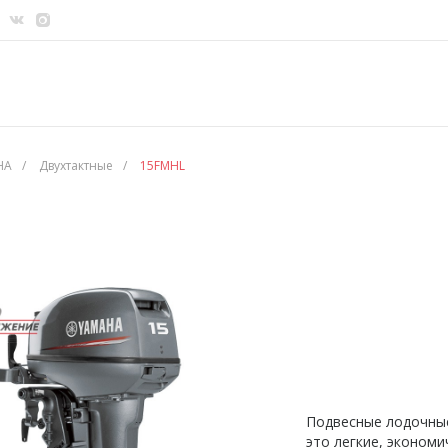
HA
/
Двухтактные
/
15FMHL
Подвесные лодочны
это легкие, эконом