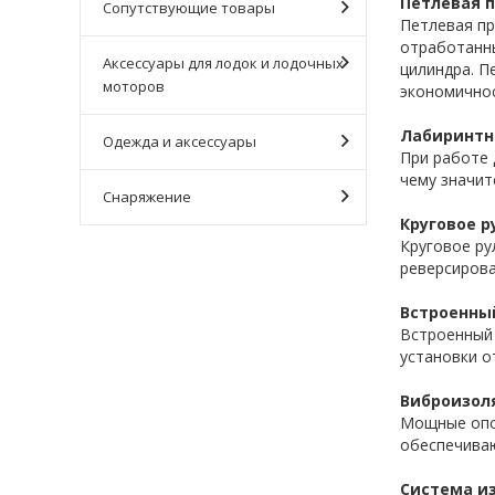
Петлевая 
Сопутствующие товары
Петлевая пр
отработанны
Аксессуары для лодок и лодочных
цилиндра. П
моторов
экономичнос
Лабиринтн
Одежда и аксессуары
При работе 
чему значит
Снаряжение
Круговое р
Круговое ру
реверсирова
Встроенны
Встроенный 
установки о
Виброизол
Мощные опор
обеспечиваю
Система и