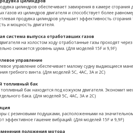
продувка цилиндров
одувка цилиндров обеспечивает завихрения в камере сгорания
х газов из цилиндров двигателя и способствует более равном
етлевая продувка цилиндров улучшает эффективность сгорания 
ть и мощность двигателя.
ая система выпуска отработавших газов
двигателя на холостом ходу отработанные газы проходят чере
ельно снижается уровень шума. (Для моделей 15F и 9,9F)
улевое управление
левое управление обеспечивает малому судну выдающиеся манев
ния гребного винта. (Для моделей 5C, 4AC, 3A и 2C)
й топливный бак
топливный бак находится под кожухом двигателя. Экономит мест
тдельного бака. (Для моделей 5C, 4AC, 3A и 2C)
яция
ы с резиновыми подушками, расположенными на значительном р
т эффективное гашение вибраций. (Для моделей 15F и 9,9F)
зменения положения мотора