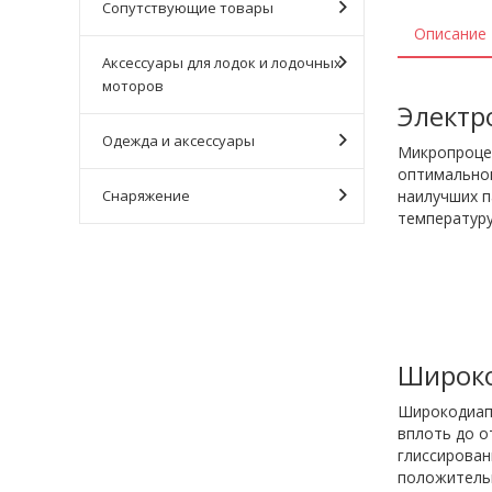
Сопутствующие товары
Описание
Аксессуары для лодок и лодочных
моторов
Электр
Одежда и аксессуары
Микропроцес
оптимально
Снаряжение
наилучших п
температуру
Широко
Широкодиапа
вплоть до о
глиссирован
положительн