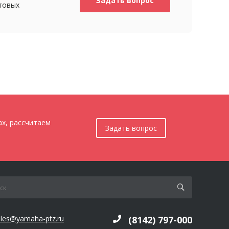
Задать вопрос
товых
ах, рассчитаем
Задать вопрос
ales@yamaha-ptz.ru
(8142) 797-000