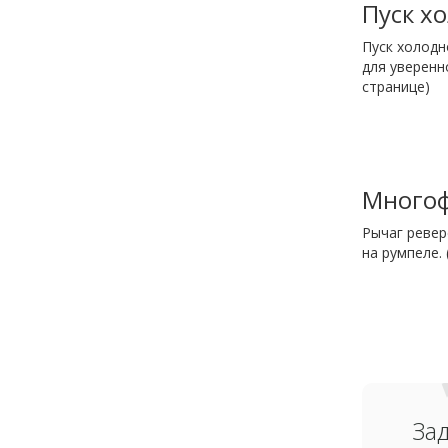
Пуск х
Пуск холодн
для уверенн
странице)
Многоф
Рычаг ревер
на румпеле.
За