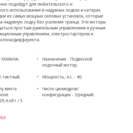
чно подойдут для любительского и
ого использования в надувных лодках и катерах.
дни из самых мощных силовых установок, которые
а надувную лодку без усиления транца. Эти моторы
аться простым румпельным управлением и ручным
анционным управлением, электростартером и
аклона/дифферента.
- YAMAHA;
Назначение - Подвесной
лодочный мотор;
2-тактный;
Мощность, л.с. - 40;
лу винта
Число цилиндров/
зоне
конфигурация - 2/рядный;
9,4 кВт / 5
ики