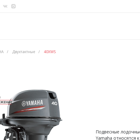
HA
/
Двухтактные
/
40XWS
Подвесные лодочны
Yamaha относятся к