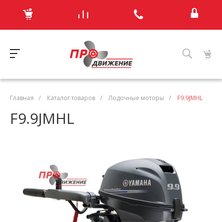
Главная
/
Каталог товаров
/
Лодочные моторы
/
F9.9JMHL
F9.9JMHL