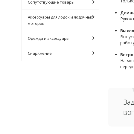
только
Сопутствующие товары
Длинн
Аксессуары для лодок и лодочных
Рукоят
моторов
Выхло
Выпус
Одежда и аксессуары
работу
Снаряжение
Встро
На мот
переде
За
во